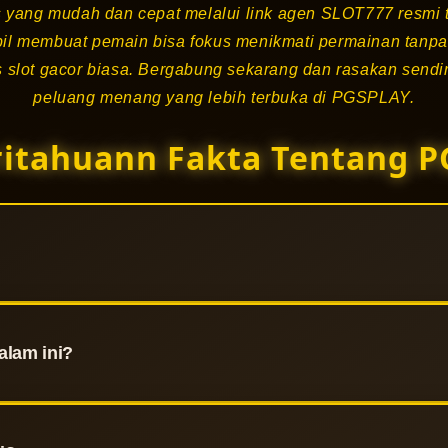
yang mudah dan cepat melalui link agen SLOT777 resmi te
abil membuat pemain bisa fokus menikmati permainan ta
 slot gacor biasa. Bergabung sekarang dan rasakan sendi
peluang menang yang lebih terbuka di PGSPLAY.
itahuann Fakta Tentang P
gacor 777 online yang cukup banyak dicari malam ini. P
ta rekomendasi permainan yang sedang panas. Banyak pe
lam ini?
itus biasa.
a selalu update dan stabil. Kalau kamu sedang mencari si
. Proses daftarnya cepat, dan langsung bisa merasakan pe