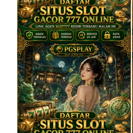
Open
media
2
in
modal