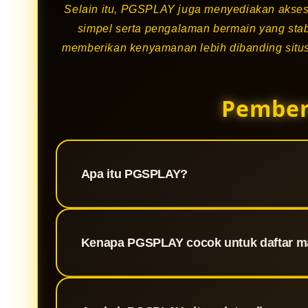
Selain itu, PGSPLAY juga menyediakan akses 
simpel serta pengalaman bermain yang st
memberikan kenyamanan lebih dibanding situs
Pember
Apa itu PGSPLAY?
PGSPLAY adalah tempat daftar situs slot 
SLOT777 resmi terbaru yang stabil, ser
Kenapa PGSPLAY cocok untuk daftar ma
nyaman dan menguntungkan dibandingkan s
Karena link agen SLOT777 resmi terbaruny
ribet, PGSPLAY bisa jadi pilihan yang pas