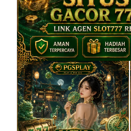
Open
media
1
in
modal