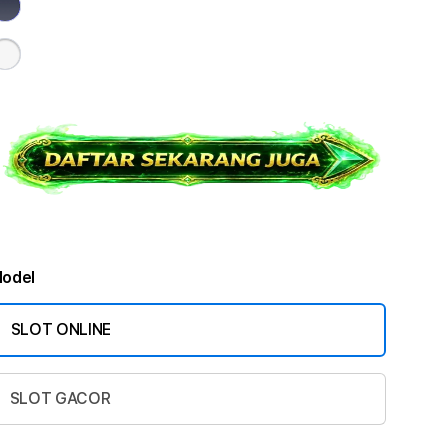
odel
SLOT ONLINE
SLOT GACOR