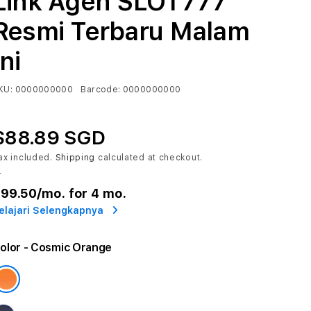
Link Agen SLOT777
Resmi Terbaru Malam
Ini
KU:
0000000000
Barcode:
0000000000
$88.89 SGD
ax included.
Shipping
calculated at checkout.
r
99.50
/mo. for 4 mo.
elajari Selengkapnya
olor
- Cosmic Orange